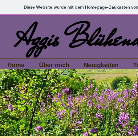
Diese Website wurde mit dem Homepage-Baukasten vo
Aggis Blühend
Home
Über mich
Neuigkeiten
T
Alle Beiträge
7 THINGS
PHILSOPHY
EVENTS
Losle