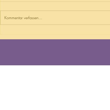
Kommentar verfassen...
Lust auf was
Wildstauden - Heimat für
Insekten in jedem Garten